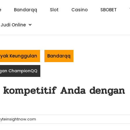
e
Bandarqq
Slot
Casino
SBOBET
 Judi Online
anyak Keunggulan
Bandarqq
engan ChampionQQ
 kompetitif Anda dengan
teinsightnow.com