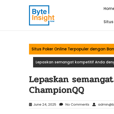
Skip
to
Hom
content
Situs
Situs Poker Online Terpopuler dengan B
Lepaskan semangat kompetitif Anda d
Lepaskan semangat
ChampionQQ
June 24, 2025
No Comments
admin@by