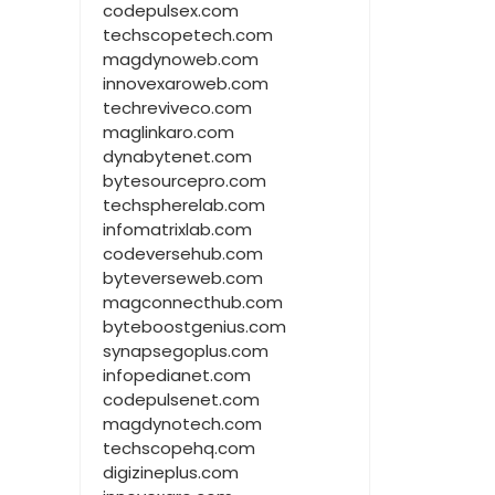
codepulsex.com
techscopetech.com
magdynoweb.com
innovexaroweb.com
techreviveco.com
maglinkaro.com
dynabytenet.com
bytesourcepro.com
techspherelab.com
infomatrixlab.com
codeversehub.com
byteverseweb.com
magconnecthub.com
byteboostgenius.com
synapsegoplus.com
infopedianet.com
codepulsenet.com
magdynotech.com
techscopehq.com
digizineplus.com