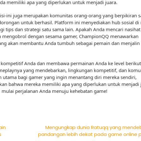
 memiliki apa yang diperlukan untuk menjadi juara.
i-ini juga merupakan komunitas orang-orang yang berpikiran 
orongan untuk berhasil. Platform ini menyediakan hub sosial d
 tips dan strategi satu sama lain. Apakah Anda mencari nasihat
gin mengobrol dengan sesama gamer, ChampionQQ menawarkan
ng akan membantu Anda tumbuh sebagai pemain dan menjalin
t kompetitif Anda dan membawa permainan Anda ke level berikut
ameplaynya yang mendebarkan, lingkungan kompetitif, dan komu
utama bagi gamer yang ingin menantang diri mereka sendiri,
n bahwa mereka memiliki apa yang diperlukan untuk menjadi j
 mulai perjalanan Anda menuju kehebatan game!
ain
Mengungkap dunia Ratuqq yang mendeb
s
pandangan lebih dekat pada game online p