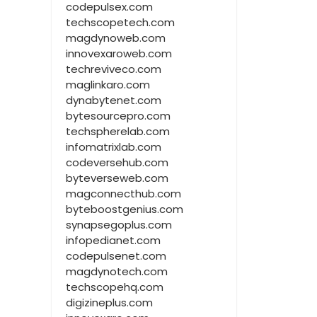
codepulsex.com
techscopetech.com
magdynoweb.com
innovexaroweb.com
techreviveco.com
maglinkaro.com
dynabytenet.com
bytesourcepro.com
techspherelab.com
infomatrixlab.com
codeversehub.com
byteverseweb.com
magconnecthub.com
byteboostgenius.com
synapsegoplus.com
infopedianet.com
codepulsenet.com
magdynotech.com
techscopehq.com
digizineplus.com