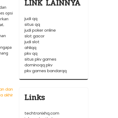
LINK LAINNYA
 dan
es opsi
judi qq
arkan
situs qq
at.
judi poker online
uhan
slot gacor
judi slot
engapa
ahliqq
enang
pkv qq
situs pkv games
dominoqq pkv
pkv games bandarqq
an dan
Links
a akhir
techtronixhq.com