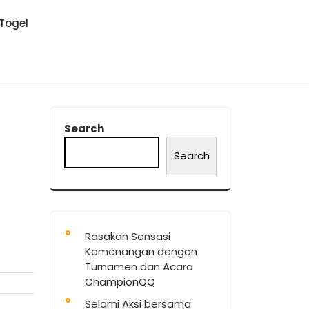
Togel
Search
Search
Rasakan Sensasi
Kemenangan dengan
Turnamen dan Acara
ChampionQQ
Selami Aksi bersama