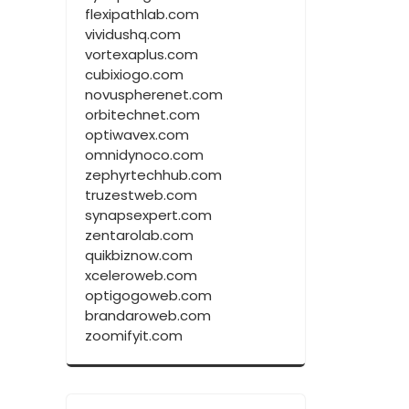
flexipathlab.com
vividushq.com
vortexaplus.com
cubixiogo.com
novuspherenet.com
orbitechnet.com
optiwavex.com
omnidynoco.com
zephyrtechhub.com
truzestweb.com
synapsexpert.com
zentarolab.com
quikbiznow.com
xceleroweb.com
optigogoweb.com
brandaroweb.com
zoomifyit.com