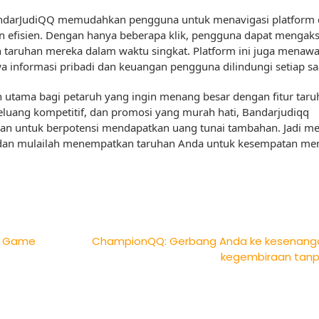
andarJudiQQ memudahkan pengguna untuk menavigasi platform
efisien. Dengan hanya beberapa klik, pengguna dapat mengaks
 taruhan mereka dalam waktu singkat. Platform ini juga menaw
informasi pribadi dan keuangan pengguna dilindungi setiap sa
n utama bagi petaruh yang ingin menang besar dengan fitur tar
eluang kompetitif, dan promosi yang murah hati, Bandarjudiqq
n untuk berpotensi mendapatkan uang tunai tambahan. Jadi m
i dan mulailah menempatkan taruhan Anda untuk kesempatan m
ik Game
ChampionQQ: Gerbang Anda ke kesenang
kegembiraan tanp