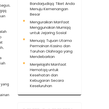
Bandarjudiqq: Tiket Anda
bagus.
Menuju Kemenangan
ngqq
Besar
kan
Menguraikan Manfaat
Menggunakan Murniqq
alah
untuk Jejaring Sosial
o
Menuqq: Tujuan Utama
at
Permainan Kasino dan
ih.
Taruhan Olahraga yang
Mendebarkan
a
iah
Menjelajahi Manfaat
Hematqq untuk
Kesehatan dan
Kebugaran Secara
 yang
Keseluruhan
mainan