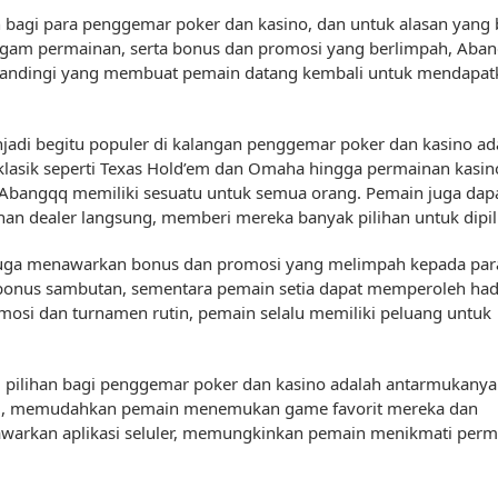
 bagi para penggemar poker dan kasino, dan untuk alasan yang 
gam permainan, serta bonus dan promosi yang berlimpah, Aba
tandingi yang membuat pemain datang kembali untuk mendapat
adi begitu populer di kalangan penggemar poker dan kasino ad
lasik seperti Texas Hold’em dan Omaha hingga permainan kasin
at, Abangqq memiliki sesuatu untuk semua orang. Pemain juga dap
an dealer langsung, memberi mereka banyak pilihan untuk dipil
juga menawarkan bonus dan promosi yang melimpah kepada par
onus sambutan, sementara pemain setia dapat memperoleh had
mosi dan turnamen rutin, pemain selalu memiliki peluang untuk
 pilihan bagi penggemar poker dan kasino adalah antarmukanya
asi, memudahkan pemain menemukan game favorit mereka dan
nawarkan aplikasi seluler, memungkinkan pemain menikmati per