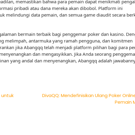
dilan, memastikan bahwa para pemain dapat menikmati peng
rmasi pribadi atau dana mereka akan dibobol. Platform ini
uk melindungi data pemain, dan semua game diaudit secara ber
alaman bermain terbaik bagi penggemar poker dan kasino. De
ng melimpah, antarmuka yang ramah pengguna, dan komitmen
ankan jika Abangqq telah menjadi platform pilihan bagi para p
menyenangkan dan mengasyikkan. Jika Anda seorang penggema
ainan yang andal dan menyenangkan, Abangqq adalah jawabanny
 untuk
DivaQQ: Mendefinisikan Ulang Poker Onlin
Pemain 