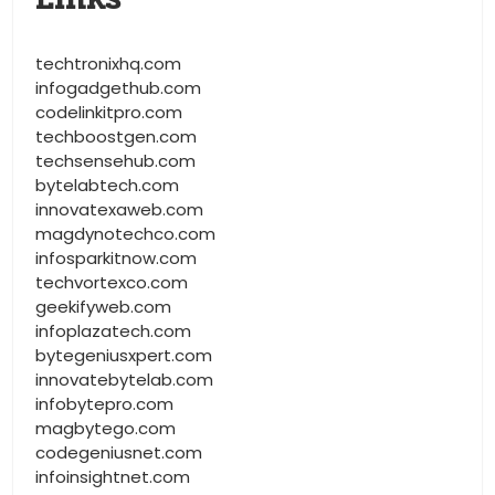
techtronixhq.com
infogadgethub.com
codelinkitpro.com
techboostgen.com
techsensehub.com
bytelabtech.com
innovatexaweb.com
magdynotechco.com
infosparkitnow.com
techvortexco.com
geekifyweb.com
infoplazatech.com
bytegeniusxpert.com
innovatebytelab.com
infobytepro.com
magbytego.com
codegeniusnet.com
infoinsightnet.com