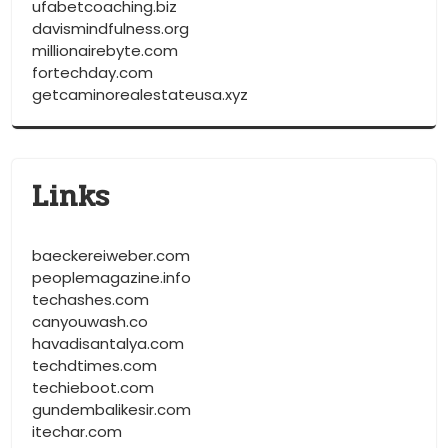
ufabetcoaching.biz
davismindfulness.org
millionairebyte.com
fortechday.com
getcaminorealestateusa.xyz
Links
baeckereiweber.com
peoplemagazine.info
techashes.com
canyouwash.co
havadisantalya.com
techdtimes.com
techieboot.com
gundembalikesir.com
itechar.com