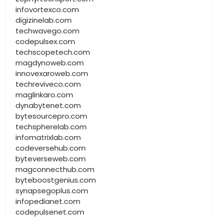
infovortexco.com
digizinelab.com
techwavego.com
codepulsex.com
techscopetech.com
magdynoweb.com
innovexaroweb.com
techreviveco.com
maglinkaro.com
dynabytenet.com
bytesourcepro.com
techspherelab.com
infomatrixlab.com
codeversehub.com
byteverseweb.com
magconnecthub.com
byteboostgenius.com
synapsegoplus.com
infopedianet.com
codepulsenet.com