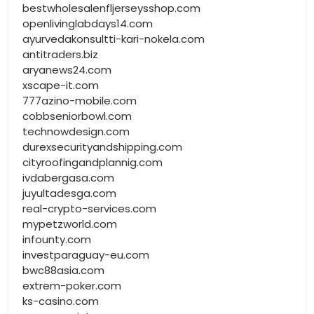
bestwholesalenfljerseysshop.com
openlivinglabdays14.com
ayurvedakonsultti-kari-nokela.com
antitraders.biz
aryanews24.com
xscape-it.com
777azino-mobile.com
cobbseniorbowl.com
technowdesign.com
durexsecurityandshipping.com
cityroofingandplannig.com
ivdabergasa.com
juyultadesga.com
real-crypto-services.com
mypetzworld.com
infounty.com
investparaguay-eu.com
bwc88asia.com
extrem-poker.com
ks-casino.com