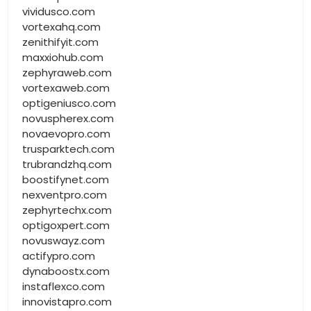
vividusco.com
vortexahq.com
zenithifyit.com
maxxiohub.com
zephyraweb.com
vortexaweb.com
optigeniusco.com
novuspherex.com
novaevopro.com
trusparktech.com
trubrandzhq.com
boostifynet.com
nexventpro.com
zephyrtechx.com
optigoxpert.com
novuswayz.com
actifypro.com
dynaboostx.com
instaflexco.com
innovistapro.com