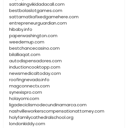
sattakingvikidadacall.com
bestbolaslotgames.com
sattamatkafixedgamehere.com
entrepreneurguardian.com
hibaby.info
paperwashington.com
weedemup.com
bestchancecasino.com
bilalliaqat.com
autodispensadores.com
inductioncooktopp.com
newsmedicaltoday.com
roofingnevada.info
magconnectx.com
synexispro.com
holayomi.com
ligadeciclismodecundinamarca.com
nashvilleworkerscompensationattorney.com
holyfamilycathedralschool.org
londonkiddy.com