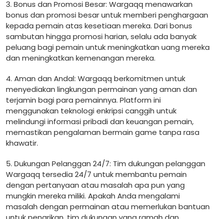
3. Bonus dan Promosi Besar: Wargaqq menawarkan
bonus dan promosi besar untuk memberi penghargaan
kepada pemain atas kesetiaan mereka. Dari bonus
sambutan hingga promosi harian, selalu ada banyak
peluang bagi pemain untuk meningkatkan uang mereka
dan meningkatkan kemenangan mereka.
4. Aman dan Andal: Wargaqq berkomitmen untuk
menyediakan lingkungan permainan yang aman dan
terjamin bagi para pemainnya. Platform ini
menggunakan teknologi enkripsi canggih untuk
melindungi informasi pribadi dan keuangan pemain,
memastikan pengalaman bermain game tanpa rasa
khawatir.
5. Dukungan Pelanggan 24/7: Tim dukungan pelanggan
Wargaqq tersedia 24/7 untuk membantu pemain
dengan pertanyaan atau masalah apa pun yang
mungkin mereka miliki. Apakah Anda mengalami
masalah dengan permainan atau memerlukan bantuan
untuk penarikan, tim dukungan yang ramah dan