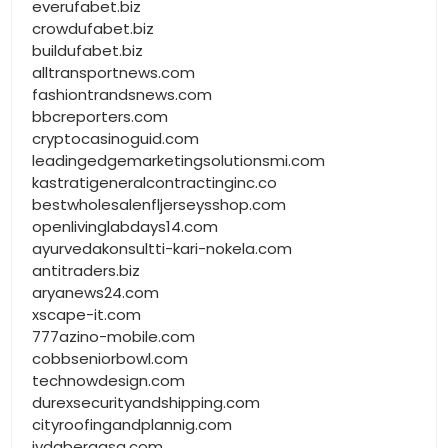
everufabet.biz
crowdufabet.biz
buildufabet.biz
alltransportnews.com
fashiontrandsnews.com
bbcreporters.com
cryptocasinoguid.com
leadingedgemarketingsolutionsmi.com
kastratigeneralcontractinginc.co
bestwholesalenfljerseysshop.com
openlivinglabdays14.com
ayurvedakonsultti-kari-nokela.com
antitraders.biz
aryanews24.com
xscape-it.com
777azino-mobile.com
cobbseniorbowl.com
technowdesign.com
durexsecurityandshipping.com
cityroofingandplannig.com
ivdabergasa.com