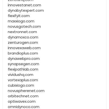
innovestanet.com
dynabytexpert.com
flexifyit.com
maxxiogo.com
novusgotech.com
nextronnet.com
dynamoxco.com
zenturogen.com
innovexaweb.com
brandioplus.com
dynawebpro.com
synapsegen.com
flexipathlab.com
vividushq.com
vortexaplus.com
cubixiogo.com
novuspherenet.com
orbitechnet.com
optiwavex.com
omnidynoco.com