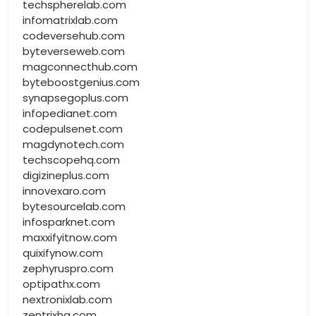
techspherelab.com
infomatrixlab.com
codeversehub.com
byteverseweb.com
magconnecthub.com
byteboostgenius.com
synapsegoplus.com
infopedianet.com
codepulsenet.com
magdynotech.com
techscopehq.com
digizineplus.com
innovexaro.com
bytesourcelab.com
infosparknet.com
maxxifyitnow.com
quixifynow.com
zephyruspro.com
optipathx.com
nextronixlab.com
zentrixhq.com