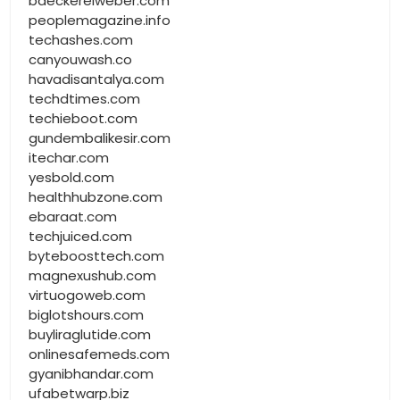
baeckereiweber.com
peoplemagazine.info
techashes.com
canyouwash.co
havadisantalya.com
techdtimes.com
techieboot.com
gundembalikesir.com
itechar.com
yesbold.com
healthhubzone.com
ebaraat.com
techjuiced.com
byteboosttech.com
magnexushub.com
virtuogoweb.com
biglotshours.com
buyliraglutide.com
onlinesafemeds.com
gyanibhandar.com
ufabetwarp.biz