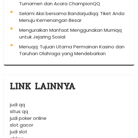
Turnamen dan Acara ChampionQQ
Selami Aksi bersama Bandarjudiqq: Tiket Anda
Menuju Kemenangan Besar
Menguraikan Manfaat Menggunakan Murniqq
untuk Jejaring Sosial
Menuqq: Tujuan Utama Permainan Kasino dan
Taruhan Olahraga yang Mendebarkan
LINK LAINNYA
judi qq
situs qq
judi poker online
slot gacor
judi slot