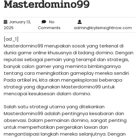
Masterdomino99
January 13,
No
2025
Comments
admin@byteinsightnow.com
[ad_1]
Masterdomino99 merupakan sosok yang terkenal di
dunia game online khususnya di bidang domino. Dengan
reputasi sebagai pemain yang terampil dan strategis,
banyak calon gamer yang meminta bimbingannya
tentang cara meningkatkan gameplay mereka sendiri.
Pada artikel ini, kita akan mengeksplorasi beberapa
strategi yang digunakan Masterdomino99 untuk
mencapai kesuksesan dalam domino.
Salah satu strategi utama yang ditekankan
Masterdomino99 adalah pentingnya kesabaran dan
observasi. Dalam permainan domino, sangat penting
untuk memperhatikan pergerakan lawan dan
mengantisipasi langkah mereka selanjutnya. Dengan