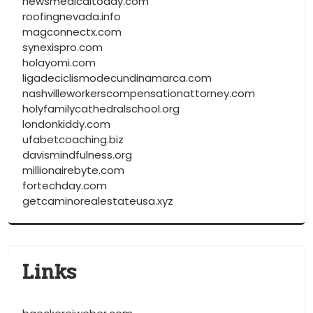
newsmedicaltoday.com
roofingnevada.info
magconnectx.com
synexispro.com
holayomi.com
ligadeciclismodecundinamarca.com
nashvilleworkerscompensationattorney.com
holyfamilycathedralschool.org
londonkiddy.com
ufabetcoaching.biz
davismindfulness.org
millionairebyte.com
fortechday.com
getcaminorealestateusa.xyz
Links