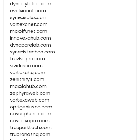
dynabytelab.com
evolvionet.com
synexisplus.com
vortexonet.com
maxxifynet.com
innovexahub.com
dynacorelab.com
synexistechco.com
truvivopro.com
vividusco.com
vortexahq.com
zenithifyit.com
maxxiohub.com
zephyraweb.com
vortexaweb.com
optigeniusco.com
novuspherex.com
novaevopro.com
trusparktech.com
trubrandzhq.com