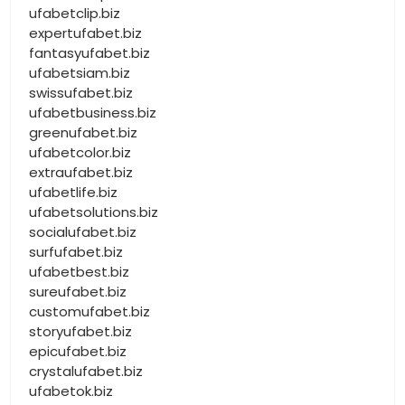
ufabetclip.biz
expertufabet.biz
fantasyufabet.biz
ufabetsiam.biz
swissufabet.biz
ufabetbusiness.biz
greenufabet.biz
ufabetcolor.biz
extraufabet.biz
ufabetlife.biz
ufabetsolutions.biz
socialufabet.biz
surfufabet.biz
ufabetbest.biz
sureufabet.biz
customufabet.biz
storyufabet.biz
epicufabet.biz
crystalufabet.biz
ufabetok.biz