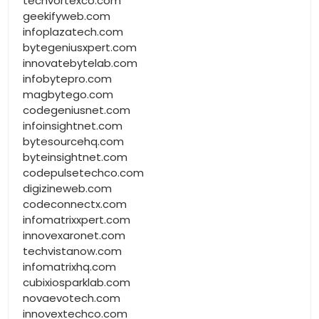
techvortexco.com
geekifyweb.com
infoplazatech.com
bytegeniusxpert.com
innovatebytelab.com
infobytepro.com
magbytego.com
codegeniusnet.com
infoinsightnet.com
bytesourcehq.com
byteinsightnet.com
codepulsetechco.com
digizineweb.com
codeconnectx.com
infomatrixxpert.com
innovexaronet.com
techvistanow.com
infomatrixhq.com
cubixiosparklab.com
novaevotech.com
innovextechco.com