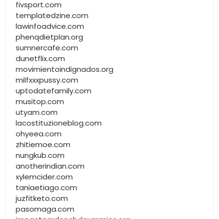
fivsport.com
templatedzine.com
lawinfoadvice.com
phenqdietplan.org
sumnercafe.com
dunetflix.com
movimientoindignados.org
milfxxxpussy.com
uptodatefamily.com
musitop.com
utyam.com
lacostituzioneblog.com
ohyeea.com
zhitiemoe.com
nungkub.com
anotherindian.com
xylemcider.com
taniaetiago.com
juzfitketo.com
pasomaga.com