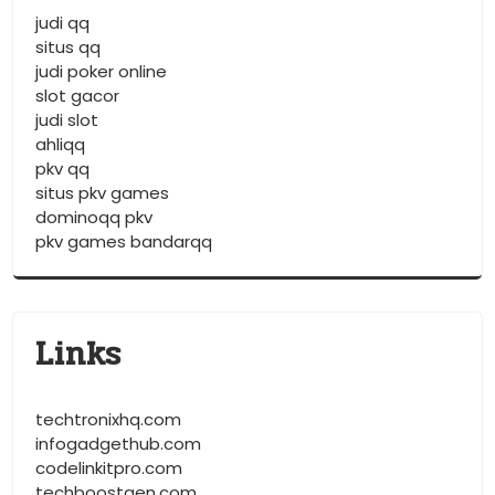
judi qq
situs qq
judi poker online
slot gacor
judi slot
ahliqq
pkv qq
situs pkv games
dominoqq pkv
pkv games bandarqq
Links
techtronixhq.com
infogadgethub.com
codelinkitpro.com
techboostgen.com