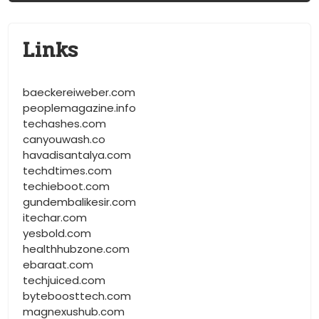
Links
baeckereiweber.com
peoplemagazine.info
techashes.com
canyouwash.co
havadisantalya.com
techdtimes.com
techieboot.com
gundembalikesir.com
itechar.com
yesbold.com
healthhubzone.com
ebaraat.com
techjuiced.com
byteboosttech.com
magnexushub.com