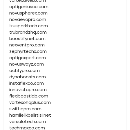
vortexaweb.com
optigeniusco.com
novuspherex.com
novaevopro.com
trusparktech.com
trubrandzhq.com
boostifynet.com
nexventpro.com
zephyrtechx.com
optigoxpert.com
novuswayz.com
actifypro.com
dynaboostx.com
instaflexco.com
innovistapro.com
flexiboostlab.com
vortexohqplus.com
swiftiopro.com
hamilelikbelirtisi.net
versalotech.com
techmaxco.com