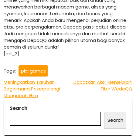
online yang memiliki reputasi baik dan andal yang
menawarkan berbagai macam game, akses yang
nyaman, keamanan terkemuka, dan bonus yang
menarik. Apakah Anda baru mengenal perjudian online
atau pro berpengalaman, Depoqq pasti patut dicoba.
Jadi mengapa tidak mencobanya dan melihat sendiri
mengapa DepoQQ adalah pilihan utama bagi banyak
pemain di seluruh dunia?
[ad_2]
Tags:
pkv games
Post
Meningkatkan Taruhan:
Dapatkan Aksi: Menjelajahi
Bagaimana Pokerpelangi
Fitur WedeQQ
navigation
Mengubah Gim
Search
Search