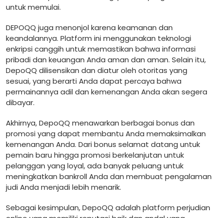
untuk memulai.
DEPOQQ juga menonjol karena keamanan dan
keandalannya. Platform ini menggunakan teknologi
enkripsi canggih untuk memastikan bahwa informasi
pribadi dan keuangan Anda aman dan aman. Selain itu,
DepoQQ dilisensikan dan diatur oleh otoritas yang
sesuai, yang berarti Anda dapat percaya bahwa
permainannya adil dan kemenangan Anda akan segera
dibayar.
Akhirnya, DepoQQ menawarkan berbagai bonus dan
promosi yang dapat membantu Anda memaksimalkan
kemenangan Anda. Dari bonus selamat datang untuk
pemain baru hingga promosi berkelanjutan untuk
pelanggan yang loyal, ada banyak peluang untuk
meningkatkan bankroll Anda dan membuat pengalaman
judi Anda menjadi lebih menarik.
Sebagai kesimpulan, DepoQQ adalah platform perjudian