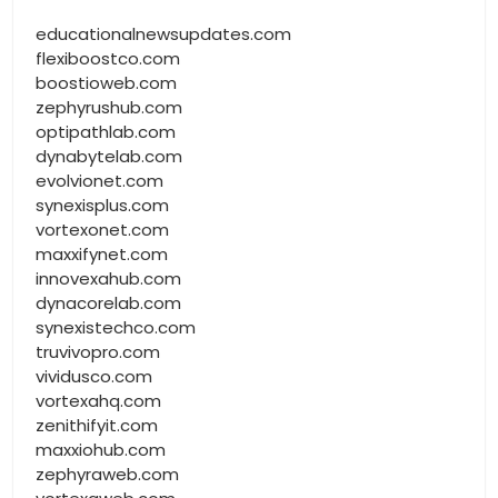
educationalnewsupdates.com
flexiboostco.com
boostioweb.com
zephyrushub.com
optipathlab.com
dynabytelab.com
evolvionet.com
synexisplus.com
vortexonet.com
maxxifynet.com
innovexahub.com
dynacorelab.com
synexistechco.com
truvivopro.com
vividusco.com
vortexahq.com
zenithifyit.com
maxxiohub.com
zephyraweb.com