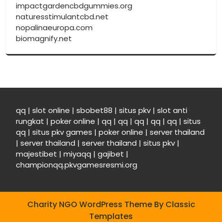
impactgardencbdgummies.org
naturesstimulantcbd.net
nopalinaeuropa.com
biomagnify.net
qq
|
slot online
|
sbobet88
|
situs pkv
|
slot anti
rungkat
|
poker online
|
qq
|
qq
|
qq
|
qq
|
qq
|
situs
qq
|
situs pkv games
|
poker online
|
server thailand
|
server thailand
|
server thailand
|
situs pkv
|
majestibet
|
miyaqq
|
gajibet
|
championqq.pkvgamesresmi.org
Charity NGO WordPress Theme
By Classic
Templates