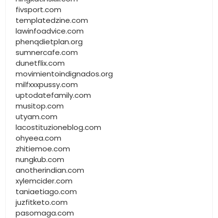
fivsport.com
templatedzine.com
lawinfoadvice.com
phenqdietplan.org
sumnercafe.com
dunetflix.com
movimientoindignados.org
milfxxxpussy.com
uptodatefamily.com
musitop.com
utyam.com
lacostituzioneblog.com
ohyeea.com
zhitiemoe.com
nungkub.com
anotherindian.com
xylemcider.com
taniaetiago.com
juzfitketo.com
pasomaga.com