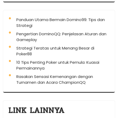
Panduan Utama Bermain Domino99: Tips dan
Strategi
Pengertian DominoQQ: Penjelasan Aturan dan
Gameplay
Strategi Teratas untuk Menang Besar di
Poker88
10 Tips Penting Poker untuk Pemula: Kuasai
Permainannya
Rasakan Sensasi Kemenangan dengan
Turnamen dan Acara ChampionQQ
LINK LAINNYA