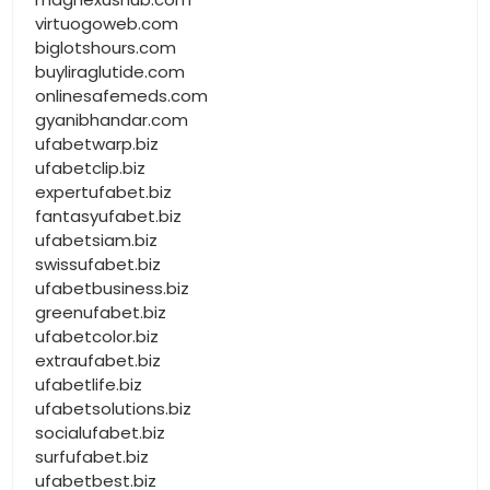
virtuogoweb.com
biglotshours.com
buyliraglutide.com
onlinesafemeds.com
gyanibhandar.com
ufabetwarp.biz
ufabetclip.biz
expertufabet.biz
fantasyufabet.biz
ufabetsiam.biz
swissufabet.biz
ufabetbusiness.biz
greenufabet.biz
ufabetcolor.biz
extraufabet.biz
ufabetlife.biz
ufabetsolutions.biz
socialufabet.biz
surfufabet.biz
ufabetbest.biz