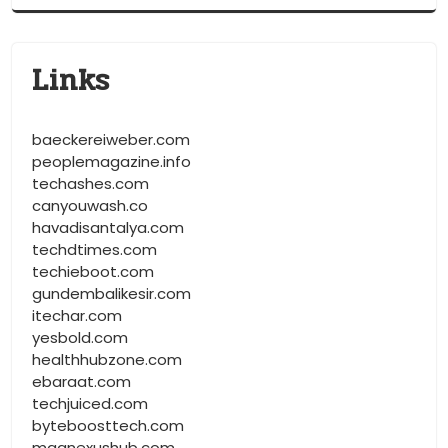
Links
baeckereiweber.com
peoplemagazine.info
techashes.com
canyouwash.co
havadisantalya.com
techdtimes.com
techieboot.com
gundembalikesir.com
itechar.com
yesbold.com
healthhubzone.com
ebaraat.com
techjuiced.com
byteboosttech.com
magnexushub.com