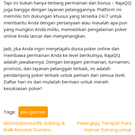
Tapi ini bukan hanya tentang permainan dan bonus – RajaQQ
juga bangga dengan layanan pelanggannya. Platform ini
memiliki tim dukungan khusus yang tersedia 24/7 untuk
membantu Anda dengan pertanyaan atau masalah apa pun
yang mungkin Anda miliki, memastikan pengalaman poker
online Anda lancar dan menyenangkan.
Jadi, jika Anda ingin menjelajahi dunia poker online dan
membawa permainan Anda ke level berikutnya, RajaQQ
adalah jawabannya. Dengan beragam permainan, turnamen,
promosi, dan layanan pelanggan terbaik, ini adalah
pendamping poker terbaik untuk pemain dari semua level.
Daftar hari ini dan mulailah bermain untuk meraih
kesuksesan poker!
Tags:
pkv games
Post
Masterdomino99: Dalang di
Pelangiqq: Tempat Para
Balik Revolusi Domino
Gamer Datang untuk