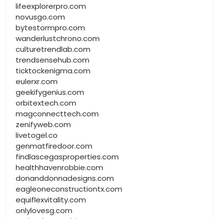
lifeexplorerpro.com
novusgo.com
bytestormpro.com
wanderlustchrono.com
culturetrendlab.com
trendsensehub.com
ticktockenigma.com
eulerxr.com
geekifygenius.com
orbitextech.com
magconnecttech.com
zenifyweb.com
livetogel.co
genmatfiredoor.com
findlascegasproperties.com
healthhavenrobbie.com
donanddonnadesigns.com
eagleoneconstructiontx.com
equiflexvitality.com
onlylovesg.com