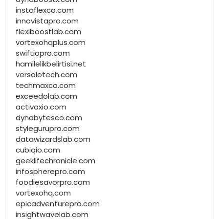
instaflexco.com
innovistapro.com
flexiboostlab.com
vortexohqplus.com
swiftiopro.com
hamilelikbelirtisi.net
versalotech.com
techmaxco.com
exceedolab.com
activaxio.com
dynabytesco.com
stylegurupro.com
datawizardslab.com
cubiqio.com
geeklifechronicle.com
infospherepro.com
foodiesavorpro.com
vortexohq.com
epicadventurepro.com
insightwavelab.com