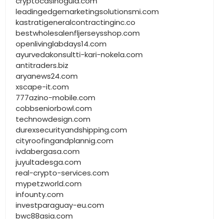
cryptocasinoguid.com
leadingedgemarketingsolutionsmi.com
kastratigeneralcontractinginc.co
bestwholesalenfljerseysshop.com
openlivinglabdays14.com
ayurvedakonsultti-kari-nokela.com
antitraders.biz
aryanews24.com
xscape-it.com
777azino-mobile.com
cobbseniorbowl.com
technowdesign.com
durexsecurityandshipping.com
cityroofingandplannig.com
ivdabergasa.com
juyultadesga.com
real-crypto-services.com
mypetzworld.com
infounty.com
investparaguay-eu.com
bwc88asia.com