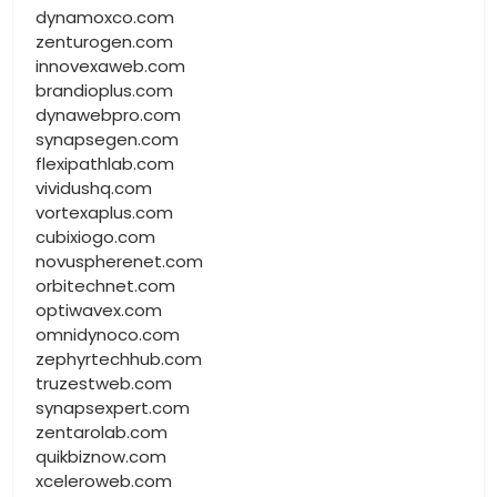
dynamoxco.com
zenturogen.com
innovexaweb.com
brandioplus.com
dynawebpro.com
synapsegen.com
flexipathlab.com
vividushq.com
vortexaplus.com
cubixiogo.com
novuspherenet.com
orbitechnet.com
optiwavex.com
omnidynoco.com
zephyrtechhub.com
truzestweb.com
synapsexpert.com
zentarolab.com
quikbiznow.com
xceleroweb.com