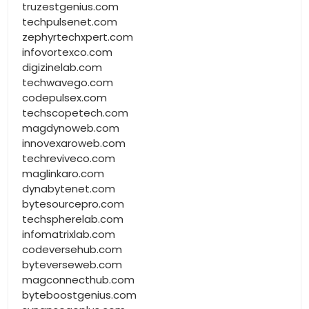
truzestgenius.com
techpulsenet.com
zephyrtechxpert.com
infovortexco.com
digizinelab.com
techwavego.com
codepulsex.com
techscopetech.com
magdynoweb.com
innovexaroweb.com
techreviveco.com
maglinkaro.com
dynabytenet.com
bytesourcepro.com
techspherelab.com
infomatrixlab.com
codeversehub.com
byteverseweb.com
magconnecthub.com
byteboostgenius.com