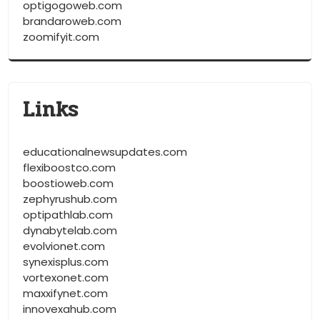
optigogoweb.com
brandaroweb.com
zoomifyit.com
Links
educationalnewsupdates.com
flexiboostco.com
boostioweb.com
zephyrushub.com
optipathlab.com
dynabytelab.com
evolvionet.com
synexisplus.com
vortexonet.com
maxxifynet.com
innovexahub.com