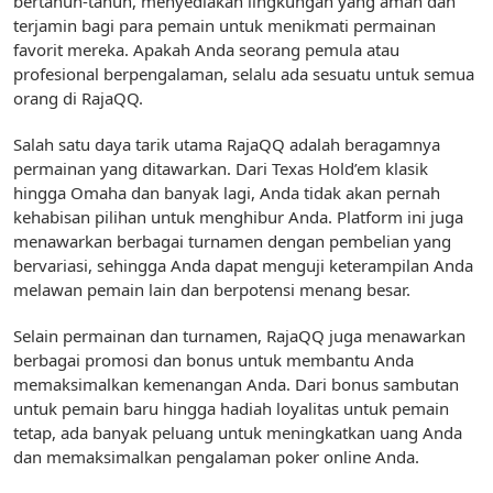
bertahun-tahun, menyediakan lingkungan yang aman dan
terjamin bagi para pemain untuk menikmati permainan
favorit mereka. Apakah Anda seorang pemula atau
profesional berpengalaman, selalu ada sesuatu untuk semua
orang di RajaQQ.
Salah satu daya tarik utama RajaQQ adalah beragamnya
permainan yang ditawarkan. Dari Texas Hold’em klasik
hingga Omaha dan banyak lagi, Anda tidak akan pernah
kehabisan pilihan untuk menghibur Anda. Platform ini juga
menawarkan berbagai turnamen dengan pembelian yang
bervariasi, sehingga Anda dapat menguji keterampilan Anda
melawan pemain lain dan berpotensi menang besar.
Selain permainan dan turnamen, RajaQQ juga menawarkan
berbagai promosi dan bonus untuk membantu Anda
memaksimalkan kemenangan Anda. Dari bonus sambutan
untuk pemain baru hingga hadiah loyalitas untuk pemain
tetap, ada banyak peluang untuk meningkatkan uang Anda
dan memaksimalkan pengalaman poker online Anda.