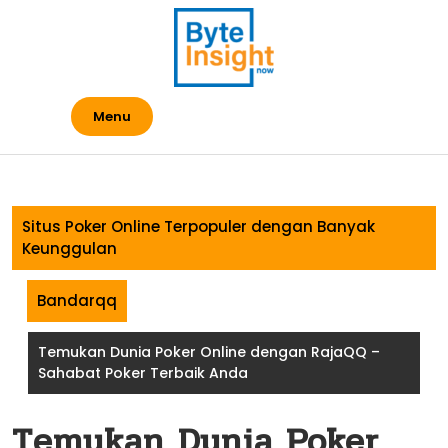
Skip
to
content
Menu
Situs Poker Online Terpopuler dengan Banyak
Keunggulan
Bandarqq
Temukan Dunia Poker Online dengan RajaQQ –
Sahabat Poker Terbaik Anda
Temukan Dunia Poker