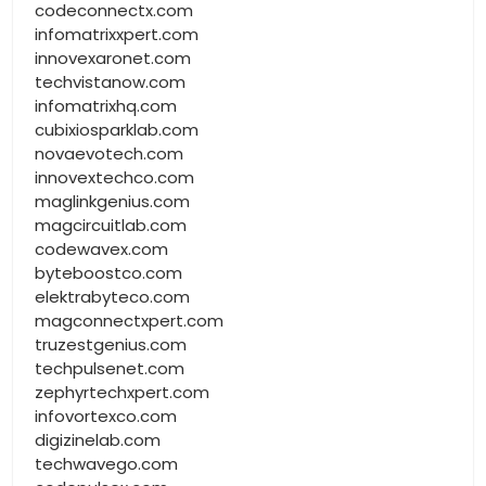
codeconnectx.com
infomatrixxpert.com
innovexaronet.com
techvistanow.com
infomatrixhq.com
cubixiosparklab.com
novaevotech.com
innovextechco.com
maglinkgenius.com
magcircuitlab.com
codewavex.com
byteboostco.com
elektrabyteco.com
magconnectxpert.com
truzestgenius.com
techpulsenet.com
zephyrtechxpert.com
infovortexco.com
digizinelab.com
techwavego.com