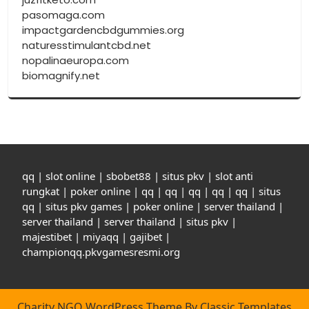
pasomaga.com
impactgardencbdgummies.org
naturesstimulantcbd.net
nopalinaeuropa.com
biomagnify.net
qq
|
slot online
|
sbobet88
|
situs pkv
|
slot anti
rungkat
|
poker online
|
qq
|
qq
|
qq
|
qq
|
qq
|
situs
qq
|
situs pkv games
|
poker online
|
server thailand
|
server thailand
|
server thailand
|
situs pkv
|
majestibet
|
miyaqq
|
gajibet
|
championqq.pkvgamesresmi.org
Charity NGO WordPress Theme
By Classic Templates