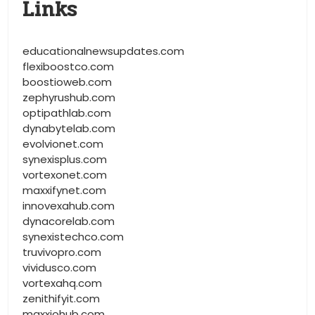
Links
educationalnewsupdates.com
flexiboostco.com
boostioweb.com
zephyrushub.com
optipathlab.com
dynabytelab.com
evolvionet.com
synexisplus.com
vortexonet.com
maxxifynet.com
innovexahub.com
dynacorelab.com
synexistechco.com
truvivopro.com
vividusco.com
vortexahq.com
zenithifyit.com
maxxiohub.com