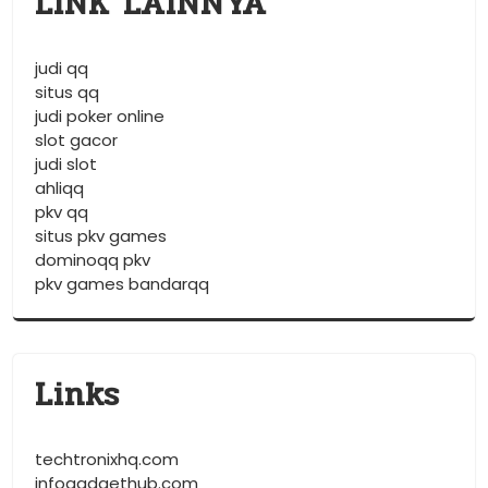
LINK LAINNYA
judi qq
situs qq
judi poker online
slot gacor
judi slot
ahliqq
pkv qq
situs pkv games
dominoqq pkv
pkv games bandarqq
Links
techtronixhq.com
infogadgethub.com