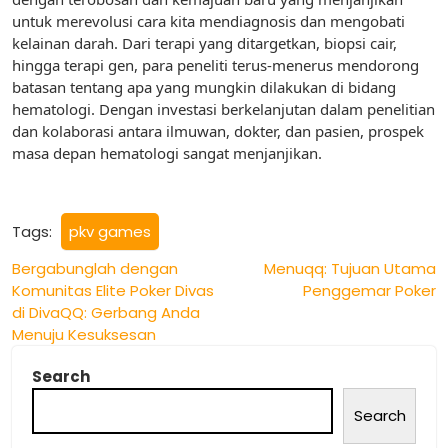
untuk merevolusi cara kita mendiagnosis dan mengobati
kelainan darah. Dari terapi yang ditargetkan, biopsi cair,
hingga terapi gen, para peneliti terus-menerus mendorong
batasan tentang apa yang mungkin dilakukan di bidang
hematologi. Dengan investasi berkelanjutan dalam penelitian
dan kolaborasi antara ilmuwan, dokter, dan pasien, prospek
masa depan hematologi sangat menjanjikan.
Tags:
pkv games
Post
Bergabunglah dengan
Menuqq: Tujuan Utama
Komunitas Elite Poker Divas
Penggemar Poker
navigation
di DivaQQ: Gerbang Anda
Menuju Kesuksesan
Search
Search