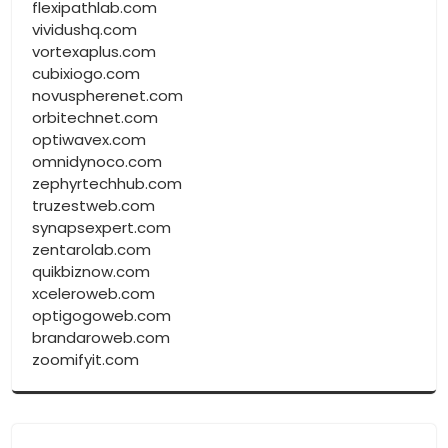
flexipathlab.com
vividushq.com
vortexaplus.com
cubixiogo.com
novuspherenet.com
orbitechnet.com
optiwavex.com
omnidynoco.com
zephyrtechhub.com
truzestweb.com
synapsexpert.com
zentarolab.com
quikbiznow.com
xceleroweb.com
optigogoweb.com
brandaroweb.com
zoomifyit.com