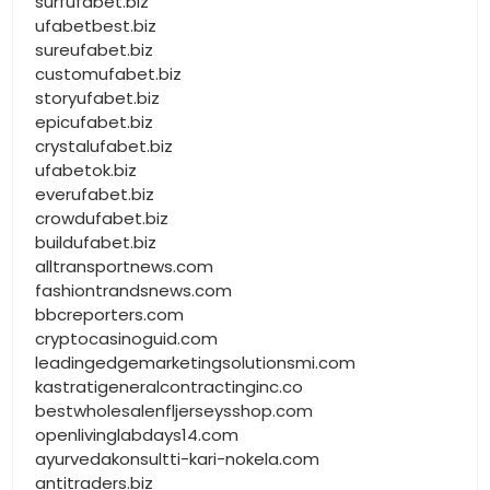
surfufabet.biz
ufabetbest.biz
sureufabet.biz
customufabet.biz
storyufabet.biz
epicufabet.biz
crystalufabet.biz
ufabetok.biz
everufabet.biz
crowdufabet.biz
buildufabet.biz
alltransportnews.com
fashiontrandsnews.com
bbcreporters.com
cryptocasinoguid.com
leadingedgemarketingsolutionsmi.com
kastratigeneralcontractinginc.co
bestwholesalenfljerseysshop.com
openlivinglabdays14.com
ayurvedakonsultti-kari-nokela.com
antitraders.biz