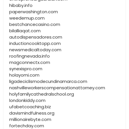
hibaby.info
paperwashington.com
weedemup.com
bestchancecasino.com
bilalliaqat.com
autodispensadores.com
inductioncooktopp.com
newsmedicaltoday.com
roofingnevada.info
magconnectx.com
synexispro.com
holayomi.com
ligadeciclismodecundinamarca.com
nashvilleworkerscompensationattorney.com
holyfamilycathedralschool.org
londonkiddy.com
ufabetcoaching.biz
davismindfulness.org
millionairebyte.com
fortechday.com