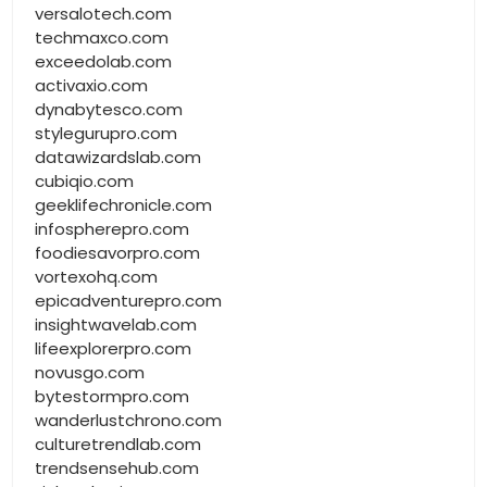
versalotech.com
techmaxco.com
exceedolab.com
activaxio.com
dynabytesco.com
stylegurupro.com
datawizardslab.com
cubiqio.com
geeklifechronicle.com
infospherepro.com
foodiesavorpro.com
vortexohq.com
epicadventurepro.com
insightwavelab.com
lifeexplorerpro.com
novusgo.com
bytestormpro.com
wanderlustchrono.com
culturetrendlab.com
trendsensehub.com