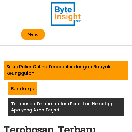
Skip
to
content
Menu
Situs Poker Online Terpopuler dengan Banyak
Keunggulan
Bandarqq
Terobosan Terbaru dalam Penelitian Hematqq:
Apa yang Akan Terjadi
Terobosan Terbaru