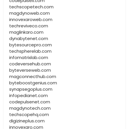
codepulsex.com
techscopetech.com
magdynoweb.com
innovexaroweb.com
techreviveco.com
maglinkaro.com
dynabytenet.com
bytesourcepro.com
techspherelab.com
infomatrixlab.com
codeversehub.com
byteverseweb.com
magconnecthub.com
byteboostgenius.com
synapsegoplus.com
infopedianet.com
codepulsenet.com
magdynotech.com
techscopehq.com
digizineplus.com
innovexaro.com