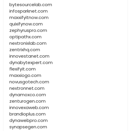
bytesourcelab.com
infosparknet.com
maxxifyitnow.com
quixifynow.com
zephyruspro.com
optipathx.com
nextronixlab.com
zentrixhq.com
innovestanet.com
dynabytexpert.com
flexifyit.com
maxxiogo.com
novusgotech.com
nextronnet.com
dynamoxco.com
zenturogen.com
innovexaweb.com
brandioplus.com
dynawebpro.com
synapsegen.com