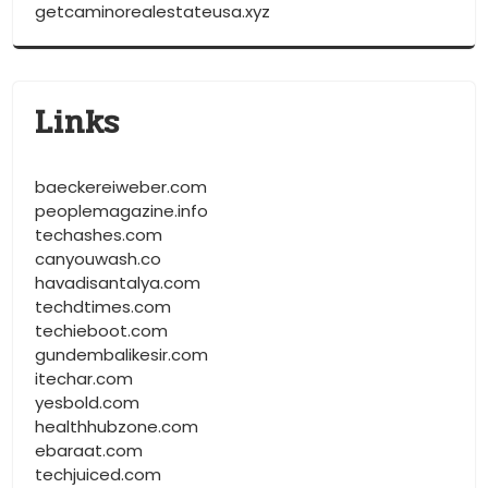
getcaminorealestateusa.xyz
Links
baeckereiweber.com
peoplemagazine.info
techashes.com
canyouwash.co
havadisantalya.com
techdtimes.com
techieboot.com
gundembalikesir.com
itechar.com
yesbold.com
healthhubzone.com
ebaraat.com
techjuiced.com