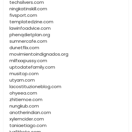
techsilvers.com
ningkatinskill.com
fivsport.com
templatedzine.com
lawinfoadvice.com
phenqdietplan.org
sumnercafe.com
dunetflix.com
movimientoindignados.org
milfxxxpussy.com
uptodatefamily.com
musitop.com
utyam.com
lacostituzioneblog.com
ohyeea.com
zhitiemoe.com
nungkub.com
anotherindian.com
xylemcider.com
taniaetiago.com
juzfitketo.com