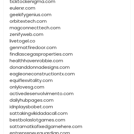
ticktockenigma.com
eulerxr.com
geekifygenius.com
orbitextech.com
magconnecttech.com
zenifyweb.com
livetogel.co
genmatfiredoor.com
findlascegasproperties.com
healthhavenrobbie.com
donanddonnadesigns.com
eagleoneconstructiontx.com
equiflexvitality.com
onlylovesg.com
activedesenvolvimento.com
dailyhubpages.com
idnplaysbobet.com
sattakingvikidadacall.com
bestbolaslotgames.com
sattamatkafixedgamehere.com
entrepreneurguardian.com