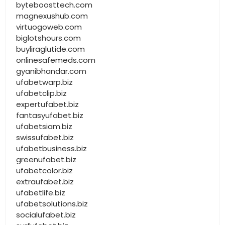
byteboosttech.com
magnexushub.com
virtuogoweb.com
biglotshours.com
buyliraglutide.com
onlinesafemeds.com
gyanibhandar.com
ufabetwarp.biz
ufabetclip.biz
expertufabet.biz
fantasyufabet.biz
ufabetsiam.biz
swissufabet.biz
ufabetbusiness.biz
greenufabet.biz
ufabetcolor.biz
extraufabet.biz
ufabetlife.biz
ufabetsolutions.biz
socialufabet.biz