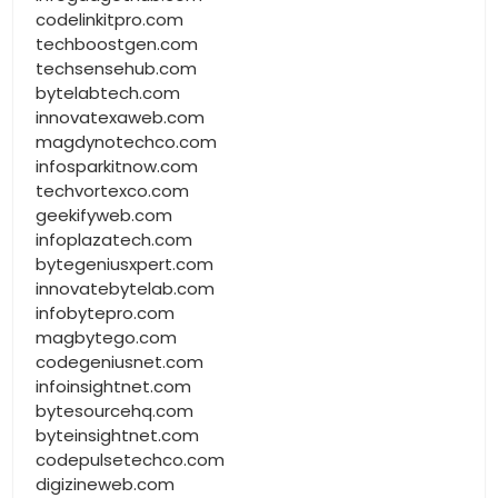
codelinkitpro.com
techboostgen.com
techsensehub.com
bytelabtech.com
innovatexaweb.com
magdynotechco.com
infosparkitnow.com
techvortexco.com
geekifyweb.com
infoplazatech.com
bytegeniusxpert.com
innovatebytelab.com
infobytepro.com
magbytego.com
codegeniusnet.com
infoinsightnet.com
bytesourcehq.com
byteinsightnet.com
codepulsetechco.com
digizineweb.com