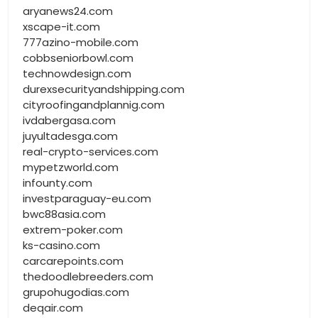
aryanews24.com
xscape-it.com
777azino-mobile.com
cobbseniorbowl.com
technowdesign.com
durexsecurityandshipping.com
cityroofingandplannig.com
ivdabergasa.com
juyultadesga.com
real-crypto-services.com
mypetzworld.com
infounty.com
investparaguay-eu.com
bwc88asia.com
extrem-poker.com
ks-casino.com
carcarepoints.com
thedoodlebreeders.com
grupohugodias.com
deqair.com