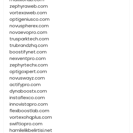
zephyraweb.com
vortexaweb.com
optigeniusco.com
novuspherex.com
novaevopro.com
trusparktech.com
trubrandzhq.com
boostifynet.com
nexventpro.com
zephyrtechx.com
optigoxpert.com
novuswayz.com
actifypro.com
dynaboostx.com
instaflexco.com
innovistapro.com
flexiboostlab.com
vortexohqplus.com
swiftiopro.com
hamilelikbelirtisi.net